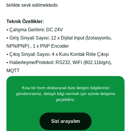
birlikte sevk edilmektedir.
Teknik Özellikler:
• Çalışma Gerilimi: DC 24V
• Giriş Sinyali Sayısı: 12 x Dijital Input (İzolasyonlu,
NPN/PNP) , 1 x PNP Encoder
• Çıkış Sinyali Sayısı: 4 x Kuru Kontak Röle Çıkışı
• Haberleşme/Protokol: RS232, WiFi (802.11b/g/n),
MQTT
• Gösterge: 18 X LED İndikatör
• Montaj: DIN Ray Montaj
Kısa bir form doldurarak bize iletişim bilgilerinizi
gönderirseniz, detaylı bilgi vermek için sizinle iletişime
geçebiliriz.
Sizi arayalım