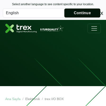
Select another language to see content specific to your location.
x
Continue
Ana Sayfa
Elektronik
trex I/O BOX