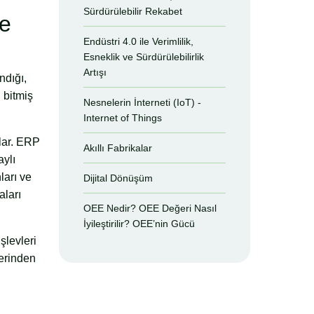
Sürdürülebilir Rekabet
me
Endüstri 4.0 ile Verimlilik,
Esneklik ve Sürdürülebilirlik
Artışı
ndığı,
 bitmiş
Nesnelerin İnterneti (IoT) -
Internet of Things
klar. ERP
Akıllı Fabrikalar
aylı
ları ve
Dijital Dönüşüm
aları
OEE Nedir? OEE Değeri Nasıl
İyileştirilir? OEE’nin Gücü
şlevleri
zerinden