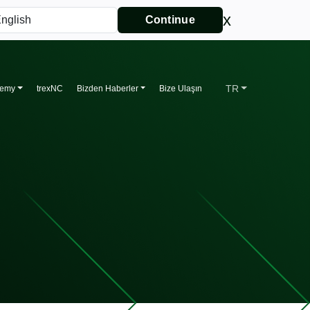
x
Continue
TR
demy
trexNC
Bizden Haberler
Bize Ulaşın