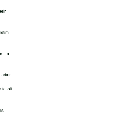
erin
retim
retim
rtırır.
 tespit
ar.