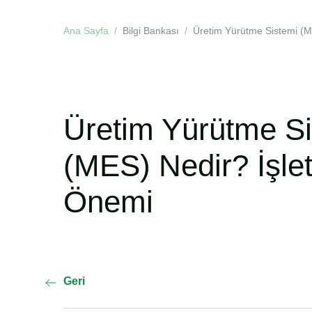
Ana Sayfa
Bilgi Bankası
Üretim Yürütme Sistemi (M
Üretim Yürütme S
(MES) Nedir? İşlet
Önemi
Geri