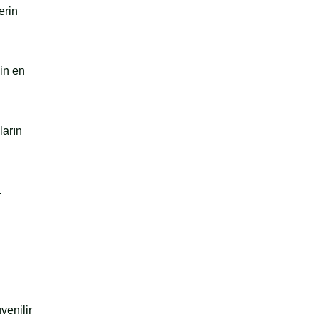
erin
nin en
ların
.
venilir