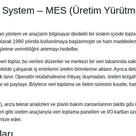
n System – MES (Üretim Yürüt
an yöntem ve araçların bilgisayar destekli bir sistem içinde topla
k olarak 1990 yılında kullanılmaya başlanmıştır ve ham maddeden
letme verimliliğini artırmayı hedefler.
ri toplar, bu verileri düzenler ve merkezi bir veri tabanında sa
de çalışarak iş emirlerini üretim birimlerine aktarır. Ayrıca det
nak tanır. Operatör müdahalesine ihtiyaç duymadan, üretim tezgah
 ve paylaşır. Böylece veri toplama ve iletim süresini kısaltır, hat
 arıza tekrar analizleri ve planlı bakım zamanlarının takibi gibi i
ri gibi üretim araçlarıyla veri toplama panelleri ve I/O kartları ü
imize eder.
arı