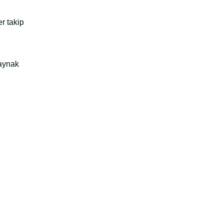
r takip
kaynak