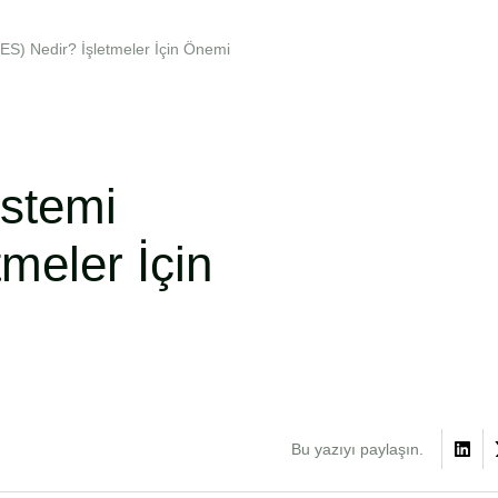
ES) Nedir? İşletmeler İçin Önemi
istemi
meler İçin
Bu yazıyı paylaşın.