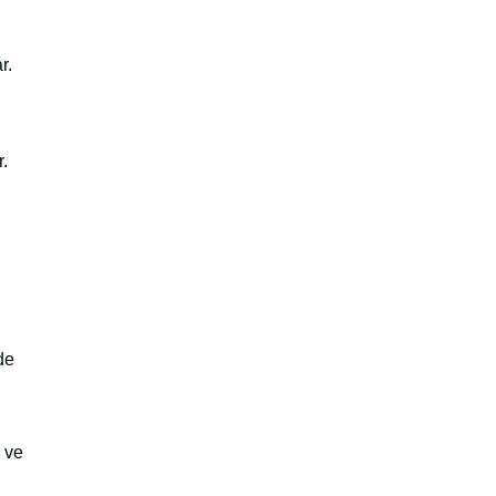
r.
r.
m
de
r ve