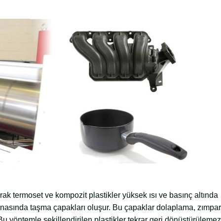
arak termoset ve kompozit plastikler yüksek ısı ve basınç altında
m esnasında taşma çapakları oluşur. Bu çapaklar dolaplama, zımp
Bu yöntemle şekillendirilen plastikler tekrar geri dönüştürülemez