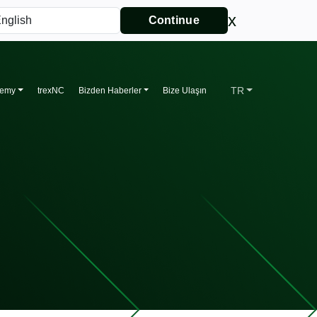
x
Continue
TR
demy
trexNC
Bizden Haberler
Bize Ulaşın