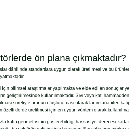
ktörlerde ön plana çıkmaktadır?
slar dâhilinde standartlara uygun olarak üretilmesi ve bu ürünle
 yatmaktadır.
 için bilimsel araştırmalar yapılmakta ve elde edilen sonuçlar y
ın geliştirilmesinde kullanılmaktadır. Sıvı veya katı hammaddeni
rılması suretiyle ürünün oluşturulması olarak tanımlanabilen kalıp
en özelliklerde üretilmesi için en uygun yöntem olarak kullanılmak
azla kalıp geometrisinin gösterebildiği hassasiyet derecesi kada
çeği, bu sektörün gelişimi için harcanan tüm çabaların merkezi