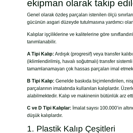
ekipman olarak takip edil
Genel olarak özdeş parçaları istenilen ölçü sınırla
gücünün asgari düzeyde tutulmasına yardımcı olan v
Kalıplar işçiliklerine ve kalitelerine göre sınıflandır
tanımlanabilir.
A Tipi Kalıp:
Ardışık (progresif) veya transfer kalıb
(iklimlendirilmiş, havalı soğutmalı) transfer sistem
tamamlanamayan çok hassas parçaları imal etmekt
B Tipi Kalıp:
Genelde baskıda biçimlendirilen, nis
parçalarının imalatında kullanılan kalıplardır. Üzerl
alabilmektedir. Kalıp ve makinenin bütünlük arz ettiğ
C ve D Tipi Kalıplar:
İmalat sayısı 100.000’in altın
düşük kalıplardır.
1. Plastik Kalıp Çeşitleri