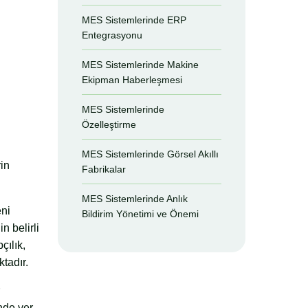
MES Sistemlerinde ERP
Entegrasyonu
MES Sistemlerinde Makine
Ekipman Haberleşmesi
MES Sistemlerinde
Özelleştirme
MES Sistemlerinde Görsel Akıllı
rin
Fabrikalar
MES Sistemlerinde Anlık
eni
Bildirim Yönetimi ve Önemi
n belirli
çılık,
tadır.
r
nde yer