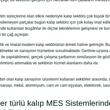
etim süreçlerine olan etkisi nedeniyle kalıp sektörü çok büyük bir
nülemeyen parçalar bugün kalıp sektörü için çok kolay imal edil
inde kullanılan tezgâhlar ile ölçme tekniklerinin gelişmesi ve bun
i bir çağ açmıştır.
k ve imalat modern kalıp sektörünün temeli haline gelmiştir. Bu
retilmekte ve sanayinin hizmetine sunulmaktadır. Gerilme-uzama a
r ile yapılabilmesi, gerçek çalışma şartlarının simülasyon ile gö
n ömrünü artırmakta ve sektörün hizmet alanlarını daha da
iri olan kalıp sanayinin ürünlerini kullanan sektörler arasında, 
o sanayi, metal, alüminyum, cam ve cam eşyaları, elektronik, sa
 Her türlü kalıp MES Sistemlerind