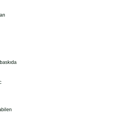
san
r baskıda
c
abilen