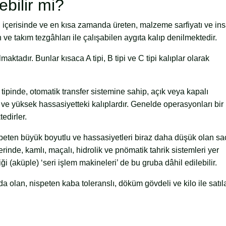
ebilir mi?
rı içerisinde ve en kısa zamanda üreten, malzeme sarfiyatı ve in
e takım tezgâhları ile çalışabilen aygıta kalıp denilmektedir.
ılmaktadır. Bunlar kısaca A tipi, B tipi ve C tipi kalıplar olarak
ı tipinde, otomatik transfer sistemine sahip, açık veya kapalı
li ve yüksek hassasiyetteki kalıplardır. Genelde operasyonları bi
edirler.
peten büyük boyutlu ve hassasiyetleri biraz daha düşük olan sa
erinde, kamlı, maçalı, hidrolik ve pnömatik tahrik sistemleri yer
i (aküple) ‘seri işlem makineleri’ de bu gruba dâhil edilebilir.
da olan, nispeten kaba toleranslı, döküm gövdeli ve kilo ile satıl