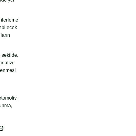
 ilerleme
ebilecek
ların
 şekilde,
nalizi,
zlenmesi
otomotiv,
vunma,
e