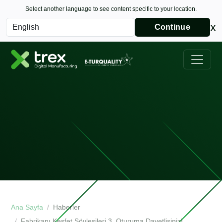
Select another language to see content specific to your location.
x
Continue
Ana Sayfa
Haberler
Fabrikanı Keşfet Söyleşileri 3. Oturuma Davetlisiniz!