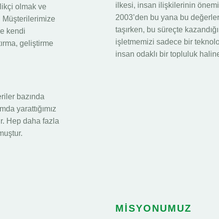
ilkesi, insan ilişkilerinin ön
likçi olmak ve
2003’den bu yana bu değerler
 Müşterilerimize
taşırken, bu süreçte kazandığ
e kendi
işletmemizi sadece bir teknol
ırma, geliştirme
insan odaklı bir topluluk haline
eriler bazında
amda yarattığımız
r. Hep daha fazla
muştur.
MİSYONUMUZ