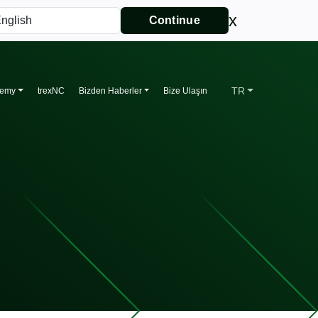
x
Continue
TR
demy
trexNC
Bizden Haberler
Bize Ulaşın