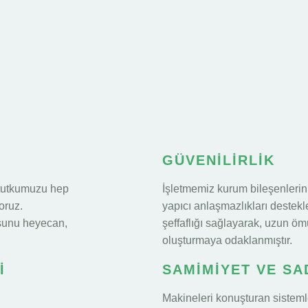
GÜVENİLİRLİK
 tutkumuzu hep
İşletmemiz kurum bileşenleri
oruz.
yapıcı anlaşmazlıkları deste
sunu heyecan,
şeffaflığı sağlayarak, uzun ömü
oluşturmaya odaklanmıştır.
İ
SAMİMİYET VE S
Makineleri konuşturan sistemle