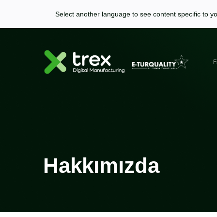
Select another language to see content specific to yo
F
Hakkımızda