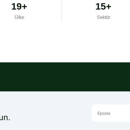
19+
15+
Ülke
Sektör
un.